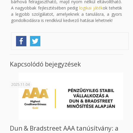
bárhová felragasztható, majd nyom nélkül eltávolítható.
A nagyobbak fejlesztésében pedig
logikai játék
ok tehetik
a legjobb szolgálatot, amelyeknek a tanulásra, a gyors
gondolkodásra is rendkívül kedvező hatásai lehetnek!
Kapcsolódó bejegyzések
2025.11.04
Dun & Bradstreet AAA tanúsítvány: a