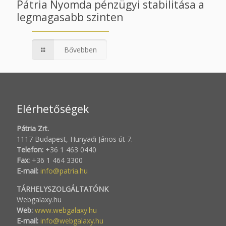
Pátria Nyomda pénzügyi stabilitása a
legmagasabb szinten
Bővebben
Elérhetőségek
Pátria Zrt.
1117 Budapest, Hunyadi János út 7.
Telefon:
+36 1 463 0440
Fax:
+36 1 464 3300
E-mail:
info@patria.hu
TÁRHELYSZOLGÁLTATÓNK
Webgalaxy.hu
Web:
www.webgalaxy.hu
E-mail:
info@webgalaxy.hu