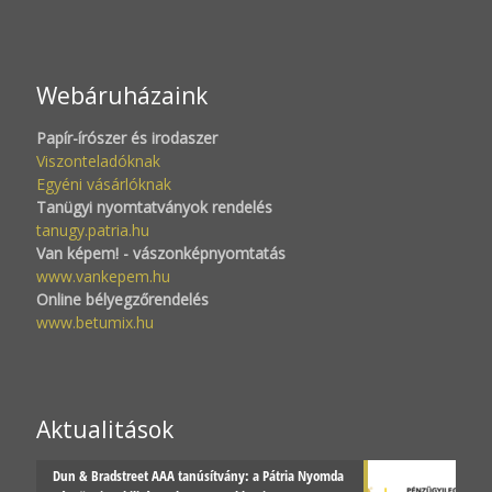
Webáruházaink
Papír-írószer és irodaszer
Viszonteladóknak
Egyéni vásárlóknak
Tanügyi nyomtatványok rendelés
tanugy.patria.hu
Van képem! - vászonképnyomtatás
www.vankepem.hu
Online bélyegzőrendelés
www.betumix.hu
Aktualitások
Dun & Bradstreet AAA tanúsítvány: a Pátria Nyomda