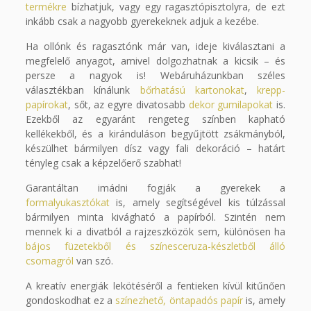
termékre
bízhatjuk, vagy egy ragasztópisztolyra, de ezt
inkább csak a nagyobb gyerekeknek adjuk a kezébe.
Ha ollónk és ragasztónk már van, ideje kiválasztani a
megfelelő anyagot, amivel dolgozhatnak a kicsik – és
persze a nagyok is! Webáruházunkban széles
választékban kínálunk
bőrhatású kartonokat
,
krepp-
papírokat
, sőt, az egyre divatosabb
dekor gumilapokat
is.
Ezekből az egyaránt rengeteg színben kapható
kellékekből, és a kiránduláson begyűjtött zsákmányból,
készülhet bármilyen dísz vagy fali dekoráció – határt
tényleg csak a képzelőerő szabhat!
Garantáltan imádni fogják a gyerekek a
formalyukasztókat
is, amely segítségével kis túlzással
bármilyen minta kivágható a papírból. Szintén nem
mennek ki a divatból a rajzeszközök sem, különösen ha
bájos füzetekből és színesceruza-készletből álló
csomagról
van szó.
A kreatív energiák lekötéséről a fentieken kívül kitűnően
gondoskodhat ez a
színezhető, öntapadós papír
is, amely