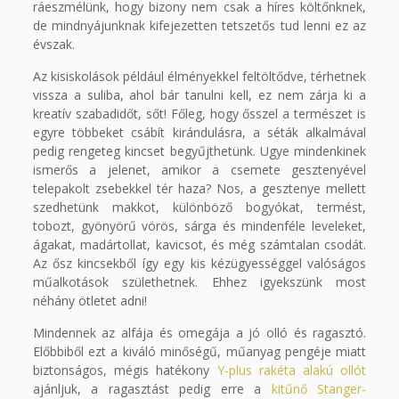
ráeszmélünk, hogy bizony nem csak a híres költőnknek,
de mindnyájunknak kifejezetten tetszetős tud lenni ez az
évszak.
Az kisiskolások például élményekkel feltöltődve, térhetnek
vissza a suliba, ahol bár tanulni kell, ez nem zárja ki a
kreatív szabadidőt, sőt! Főleg, hogy ősszel a természet is
egyre többeket csábít kirándulásra, a séták alkalmával
pedig rengeteg kincset begyűjthetünk. Ugye mindenkinek
ismerős a jelenet, amikor a csemete gesztenyével
telepakolt zsebekkel tér haza? Nos, a gesztenye mellett
szedhetünk makkot, különböző bogyókat, termést,
tobozt, gyönyörű vörös, sárga és mindenféle leveleket,
ágakat, madártollat, kavicsot, és még számtalan csodát.
Az ősz kincsekből így egy kis kézügyességgel valóságos
műalkotások születhetnek. Ehhez igyekszünk most
néhány ötletet adni!
Mindennek az alfája és omegája a jó olló és ragasztó.
Előbbiből ezt a kiváló minőségű, műanyag pengéje miatt
biztonságos, mégis hatékony
Y-plus rakéta alakú ollót
ajánljuk, a ragasztást pedig erre a
kitűnő Stanger-