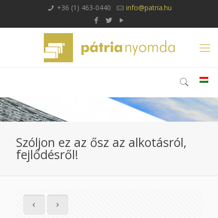
+36 (1) 463-0440
info@patria.hu
Szóljon ez az ősz az alkotásról,
fejlődésről!