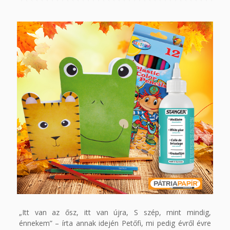
„Itt van az ősz, itt van újra, S szép, mint mindig,
énnekem” – írta annak idején Petőfi, mi pedig évről évre