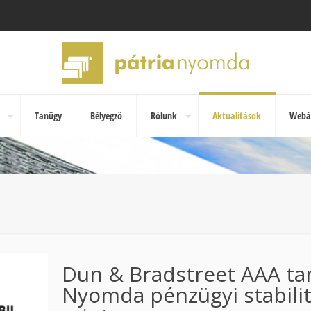
Tanügy
Bélyegző
Rólunk
Aktualitások
Webá
Dun & Bradstreet AAA tan
Nyomda pénzügyi stabili