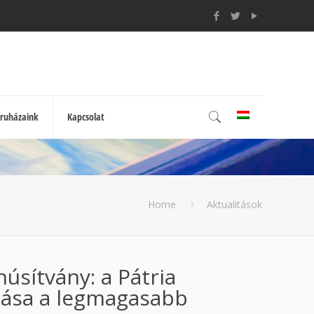
ruházaink
Kapcsolat
Home
Aktualitások
úsítvány: a Pátria
tása a legmagasabb