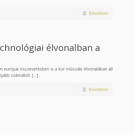
Bővebben
echnológiai élvonalban a
 európai összevetésben is a kor műszaki élvonalában áll
gújabb számából.
[…]
Bővebben