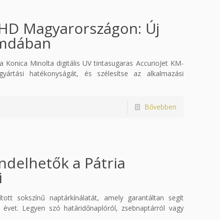
 HD Magyarországon: Új
omdában
 Konica Minolta digitális UV tintasugaras AccurioJet KM-
rtási hatékonyságát, és szélesítse az alkalmazási
Bővebben
ndelhetők a Pátria
i
tt sokszínű naptárkínálatát, amely garantáltan segít
vet. Legyen szó határidőnaplóról, zsebnaptárról vagy