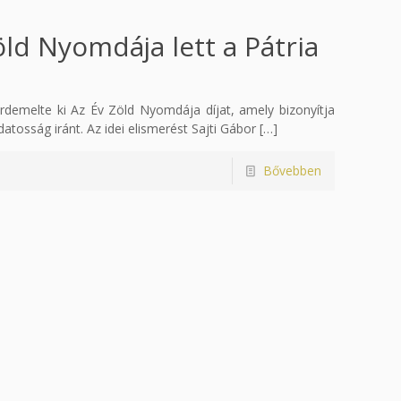
öld Nyomdája lett a Pátria
demelte ki Az Év Zöld Nyomdája díjat, amely bizonyítja
tosság iránt. Az idei elismerést Sajti Gábor
[…]
Bővebben