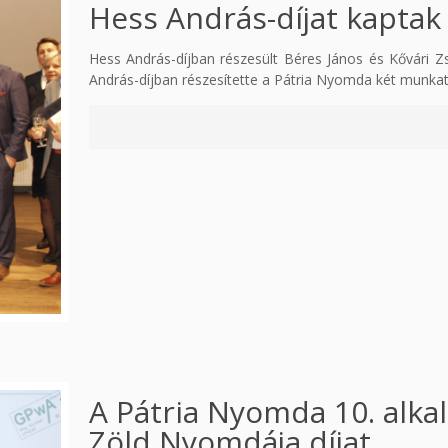
Hess András-díjat kaptak 
Hess András-díjban részesült Béres János és Kővári 
András-díjban részesítette a Pátria Nyomda két munkat
A Pátria Nyomda 10. alka
Zöld Nyomdája díjat