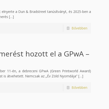
 elnyerte a Dun & Bradstreet tanúsítványt, és 2025-ben a
merés
[…]
Bővebben
merést hozott el a GPwA –
er 11-én, a debreceni GPwA (Green Printworld Award)
ést is átvehetett. Nemcsak az „Év Zöld Nyomdája”
[…]
Bővebben