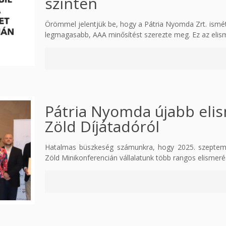
szinten
Örömmel jelentjük be, hogy a Pátria Nyomda Zrt. ismét
legmagasabb, AAA minősítést szerezte meg. Ez az elis
Pátria Nyomda újabb elis
Zöld Díjátadóról
Hatalmas büszkeség számunkra, hogy 2025. szeptemb
Zöld Minikonferencián vállalatunk több rangos elismer