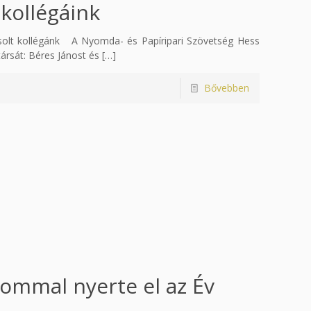
kollégáink
Zsolt kollégánk A Nyomda- és Papíripari Szövetség Hess
ársát: Béres Jánost és
[…]
Bővebben
lommal nyerte el az Év