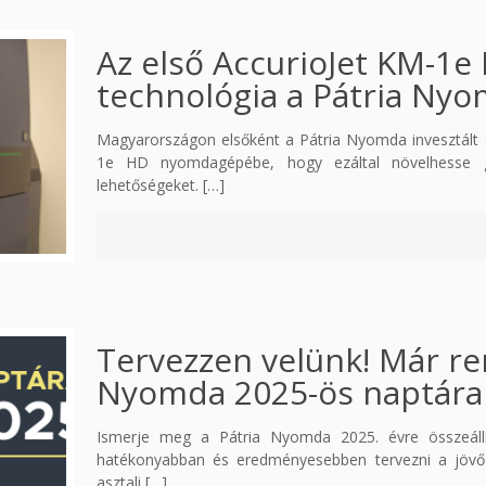
Az első AccurioJet KM-1e
technológia a Pátria Ny
Magyarországon elsőként a Pátria Nyomda invesztált a
1e HD nyomdagépébe, hogy ezáltal növelhesse gyá
lehetőségeket.
[…]
Tervezzen velünk! Már re
Nyomda 2025-ös naptára
Ismerje meg a Pátria Nyomda 2025. évre összeállíto
hatékonyabban és eredményesebben tervezni a jövő é
asztali
[…]