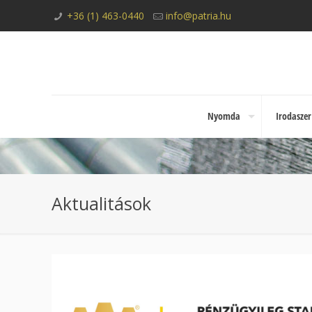
+36 (1) 463-0440
info@patria.hu
Nyomda
Irodaszer
Aktualitások