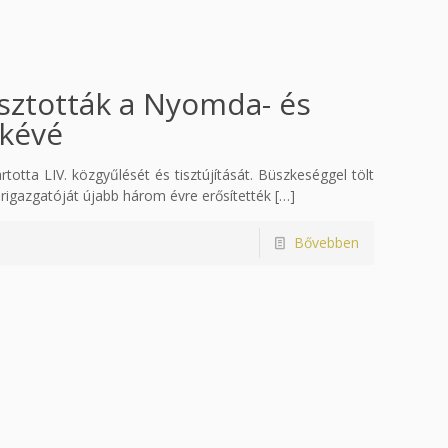
asztották a Nyomda- és
ökévé
tta LIV. közgyűlését és tisztújítását. Büszkeséggel tölt
rigazgatóját újabb három évre erősítették
[…]
Bővebben