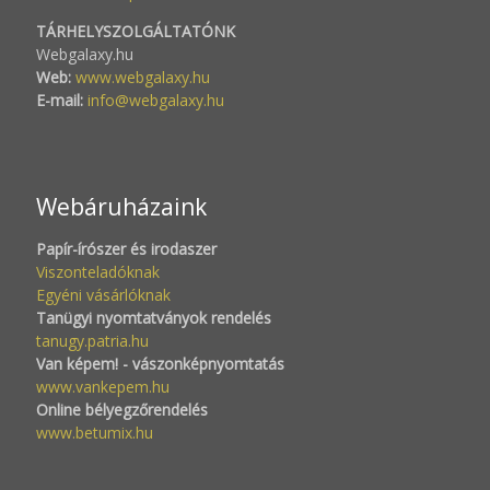
TÁRHELYSZOLGÁLTATÓNK
Webgalaxy.hu
Web:
www.webgalaxy.hu
E-mail:
info@webgalaxy.hu
Webáruházaink
Papír-írószer és irodaszer
Viszonteladóknak
Egyéni vásárlóknak
Tanügyi nyomtatványok rendelés
tanugy.patria.hu
Van képem! - vászonképnyomtatás
www.vankepem.hu
Online bélyegzőrendelés
www.betumix.hu