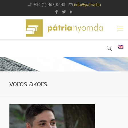
+36 (1) 463-0440
info@patria.hu
voros akors