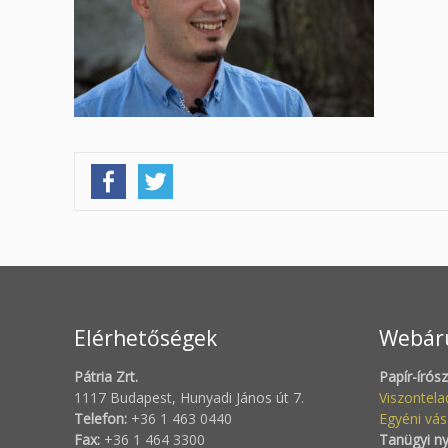
Elérhetőségek
Webár
Pátria Zrt.
Papír-írós
1117 Budapest, Hunyadi János út 7.
Viszontel
Telefon:
+36 1 463 0440
Egyéni vás
Fax:
+36 1 464 3300
Tanügyi n