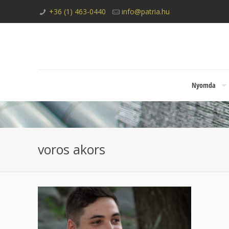
+36 (1) 463-0440
info@patria.hu
Nyomda
voros akors