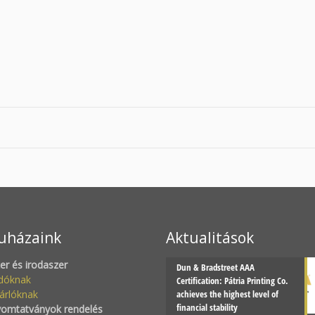
uházaink
Aktualitások
zer és irodaszer
Dun & Bradstreet AAA
adóknak
Certification: Pátria Printing Co.
árlóknak
achieves the highest level of
financial stability
yomtatványok rendelés