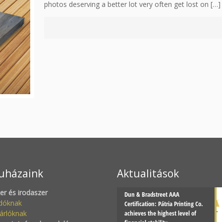
photos deserving a better lot very often get lost on
[…]
uházaink
Aktualitások
zer és irodaszer
Dun & Bradstreet AAA
adóknak
Certification: Pátria Printing Co.
árlóknak
achieves the highest level of