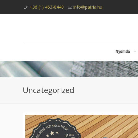
+36 (1) 463-0440
info@patria.hu
Nyomda
Uncategorized