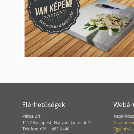
Elérhetőségek
Webár
Pátria Zrt.
Papír-írós
1117 Budapest, Hunyadi János út 7.
Viszontel
Telefon:
+36 1 463 0440
Egyéni vás