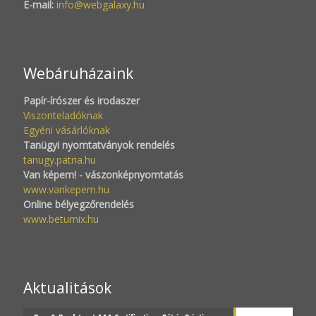
E-mail:
info@webgalaxy.hu
Webáruházaink
Papír-írószer és irodaszer
Viszonteladóknak
Egyéni vásárlóknak
Tanügyi nyomtatványok rendelés
tanugy.patria.hu
Van képem! - vászonképnyomtatás
www.vankepem.hu
Online bélyegzőrendelés
www.betumix.hu
Aktualitások