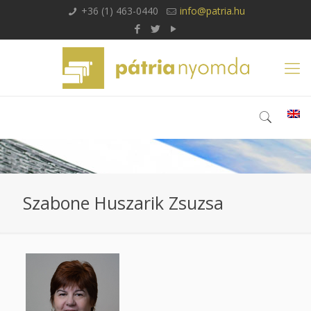
+36 (1) 463-0440
info@patria.hu
Szabone Huszarik Zsuzsa