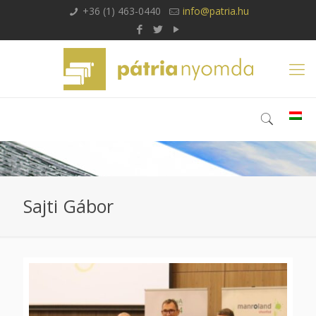
+36 (1) 463-0440
info@patria.hu
Sajti Gábor