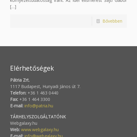
környezettudatosság iránt. Az idei elismerést Sajti Gábor
[…]
Bővebben
Elérhetőségek
Pátria Zrt.
1117 Budapest, Hunyadi János út 7.
Telefon:
+36 1 463 0440
Fax:
+36 1 464 3300
E-mail:
info@patria.hu
TÁRHELYSZOLGÁLTATÓNK
Webgalaxy.hu
Web:
www.webgalaxy.hu
E-mail:
info@webgalaxy.hu