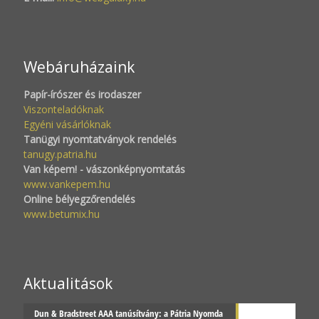
Webáruházaink
Papír-írószer és irodaszer
Viszonteladóknak
Egyéni vásárlóknak
Tanügyi nyomtatványok rendelés
tanugy.patria.hu
Van képem! - vászonképnyomtatás
www.vankepem.hu
Online bélyegzőrendelés
www.betumix.hu
Aktualitások
Dun & Bradstreet AAA tanúsítvány: a Pátria Nyomda