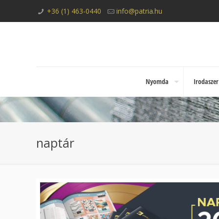
+36 (1) 463-0440
info@patria.hu
Nyomda
Irodaszer
naptár