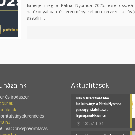
Ismerje meg a Pátria Nyomda 2025. évre összeállíto
hatékonyabban és eredményesebben tervezni a jövő é
asztali
[…]
uházaink
Aktualitások
zer és irodaszer
Dun & Bradstreet AAA
adóknak
tanúsítvány: a Pátria Nyomda
árlóknak
pénzügyi stabilitása a
legmagasabb szinten
yomtatványok rendelés
ria.hu
2025.11.04
! - vászonképnyomtatás
epem.hu