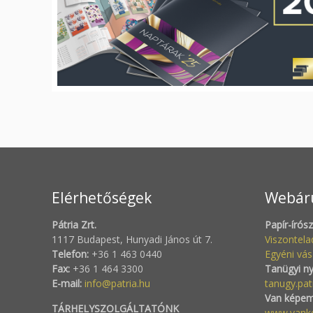
Elérhetőségek
Webár
Pátria Zrt.
Papír-írós
1117 Budapest, Hunyadi János út 7.
Viszontel
Telefon:
+36 1 463 0440
Egyéni vás
Fax:
+36 1 464 3300
Tanügyi n
E-mail:
info@patria.hu
tanugy.pat
Van képem
TÁRHELYSZOLGÁLTATÓNK
www.vank