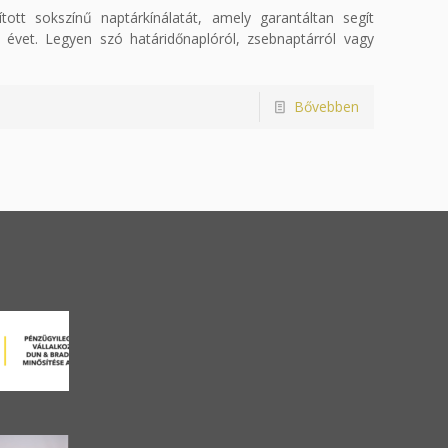
tt sokszínű naptárkínálatát, amely garantáltan segít
vet. Legyen szó határidőnaplóról, zsebnaptárról vagy
Bővebben