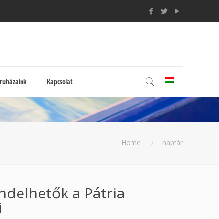
ruházaink
Kapcsolat
Home
naptár
ndelhetők a Pátria
i