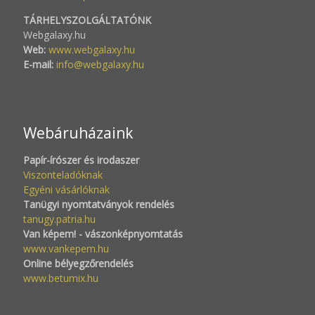
TÁRHELYSZOLGÁLTATÓNK
Webgalaxy.hu
Web:
www.webgalaxy.hu
E-mail:
info@webgalaxy.hu
Webáruházaink
Papír-írószer és irodaszer
Viszonteladóknak
Egyéni vásárlóknak
Tanügyi nyomtatványok rendelés
tanugy.patria.hu
Van képem! - vászonképnyomtatás
www.vankepem.hu
Online bélyegzőrendelés
www.betumix.hu