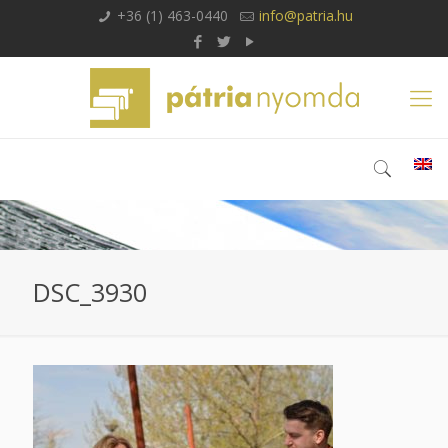
+36 (1) 463-0440
info@patria.hu
DSC_3930