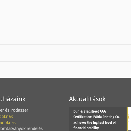
uházaink
Aktualitások
zer és irodaszer
Dun & Bradstreet AAA
adóknak
Certification: Pátria Printing Co.
árlóknak
achieves the highest level of
financial stability
yomtatványok rendelés