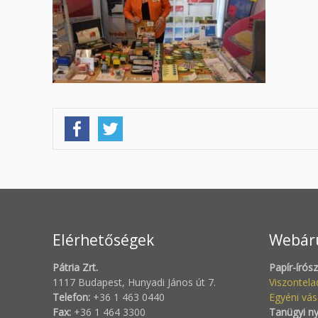
Elérhetőségek
Webár
Pátria Zrt.
Papír-írós
1117 Budapest, Hunyadi János út 7.
Viszontel
Telefon:
+36 1 463 0440
Egyéni vás
Fax:
+36 1 464 3300
Tanügyi n