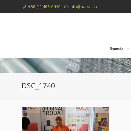
+36 (1) 463-0440
info@patria.hu
Nyomda
DSC_1740