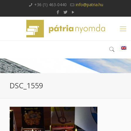
+36 (1) 463-0440
info@patria.hu
DSC_1559