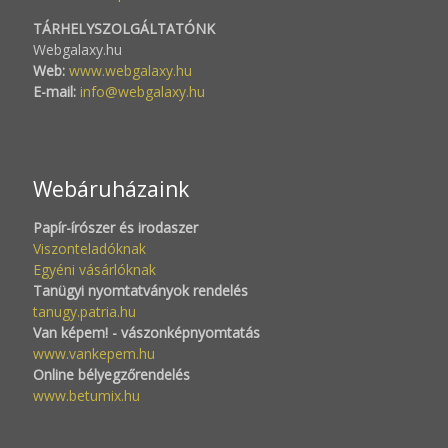
TÁRHELYSZOLGÁLTATÓNK
Webgalaxy.hu
Web:
www.webgalaxy.hu
E-mail:
info@webgalaxy.hu
Webáruházaink
Papír-írószer és irodaszer
Viszonteladóknak
Egyéni vásárlóknak
Tanügyi nyomtatványok rendelés
tanugy.patria.hu
Van képem! - vászonképnyomtatás
www.vankepem.hu
Online bélyegzőrendelés
www.betumix.hu