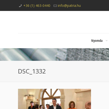
+36 (1) 463-0440
info@patria.hu
Nyomda
DSC_1332