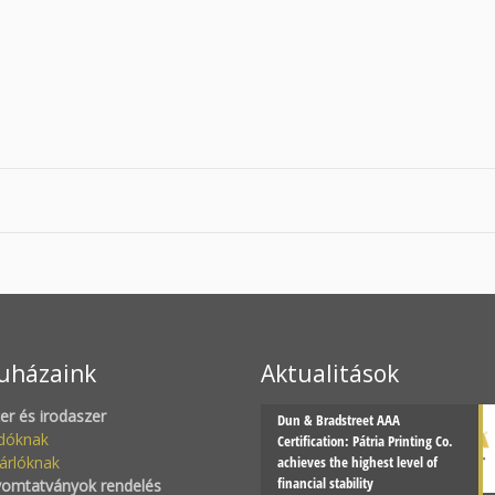
uházaink
Aktualitások
zer és irodaszer
Dun & Bradstreet AAA
adóknak
Certification: Pátria Printing Co.
árlóknak
achieves the highest level of
financial stability
yomtatványok rendelés