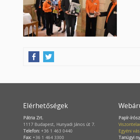
Elérhetőségek
Webár
Pátria Zrt.
Papír-írós
1117 Budapest, Hunyadi János út 7.
Viszontel
Telefon:
+36 1 463 0440
Egyéni vás
Fax:
+36 1 464 3300
Tanügyi n