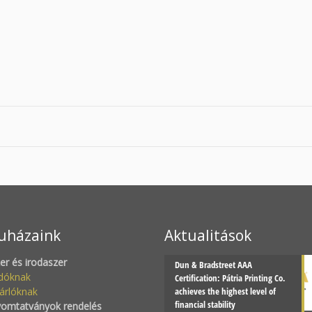
uházaink
Aktualitások
zer és irodaszer
Dun & Bradstreet AAA
adóknak
Certification: Pátria Printing Co.
árlóknak
achieves the highest level of
financial stability
yomtatványok rendelés