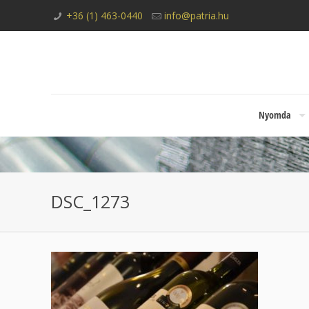
+36 (1) 463-0440
info@patria.hu
Nyomda
DSC_1273