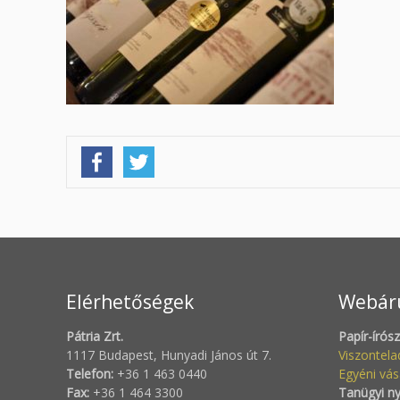
Elérhetőségek
Webár
Pátria Zrt.
Papír-írós
1117 Budapest, Hunyadi János út 7.
Viszontel
Telefon:
+36 1 463 0440
Egyéni vás
Fax:
+36 1 464 3300
Tanügyi n