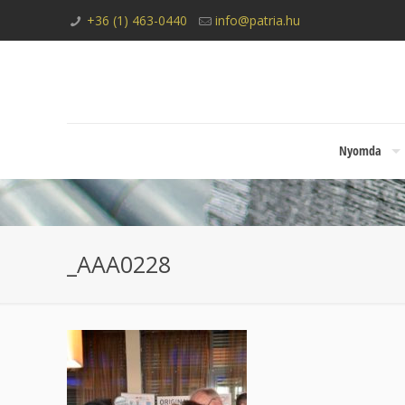
+36 (1) 463-0440
info@patria.hu
Nyomda
_AAA0228