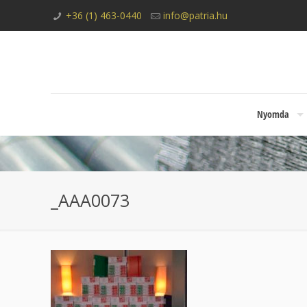
+36 (1) 463-0440
info@patria.hu
Nyomda
_AAA0073