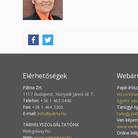
Elérhetőségek
Webár
Pátria Zrt.
Papír-írós
1117 Budapest, Hunyadi János út 7.
Viszontel
Telefon:
+36 1 463 0440
Egyéni vás
Fax:
+36 1 464 3300
Tanügyi n
E-mail:
info@patria.hu
tanugy.pat
Van képem
TÁRHELYSZOLGÁLTATÓNK
www.vank
Webgalaxy.hu
Online bél
Web:
www.webgalaxy.hu