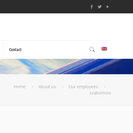
Contact
Home
About us
Our employees
szabomoni