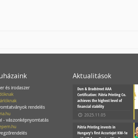
uházaink
Aktualitások
zer és irodaszer
Dun & Bradstreet AAA
adóknak
Certification: Pátria Printing Co.
árlóknak
achieves the highest level of
financial stability
yomtatványok rendelés
ria.hu
2025.11.05
! - vászonképnyomtatás
epem.hu
Pátria Printing invests in
yegzőrendelés
Hungary’s first AccurioJet KM-1e