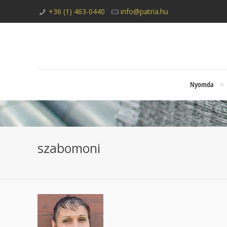
+36 (1) 463-0440
info@patria.hu
Nyomda
szabomoni