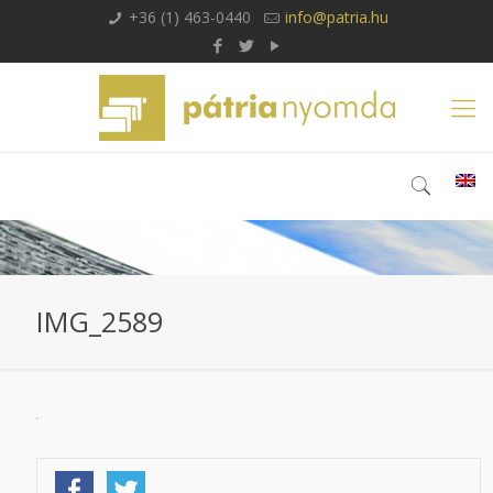
+36 (1) 463-0440
info@patria.hu
IMG_2589