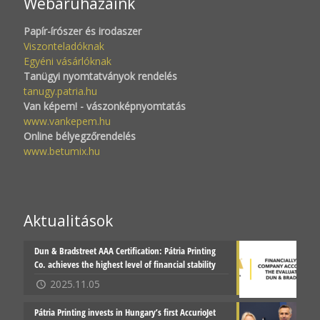
Webáruházaink
Papír-írószer és irodaszer
Viszonteladóknak
Egyéni vásárlóknak
Tanügyi nyomtatványok rendelés
tanugy.patria.hu
Van képem! - vászonképnyomtatás
www.vankepem.hu
Online bélyegzőrendelés
www.betumix.hu
Aktualitások
Dun & Bradstreet AAA Certification: Pátria Printing
Co. achieves the highest level of financial stability
2025.11.05
Pátria Printing invests in Hungary’s first AccurioJet