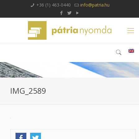
+36 (1) 463-0440
info@patria.hu
IMG_2589