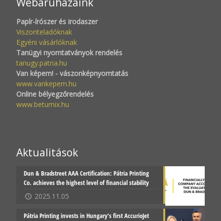
Webáruházaink
Papír-írószer és irodaszer
Viszonteladóknak
Egyéni vásárlóknak
Tanügyi nyomtatványok rendelés
tanugy.patria.hu
Van képem! - vászonképnyomtatás
www.vankepem.hu
Online bélyegzőrendelés
www.betumix.hu
Aktualitások
Dun & Bradstreet AAA Certification: Pátria Printing
Co. achieves the highest level of financial stability
2025.11.05
Pátria Printing invests in Hungary’s first AccurioJet