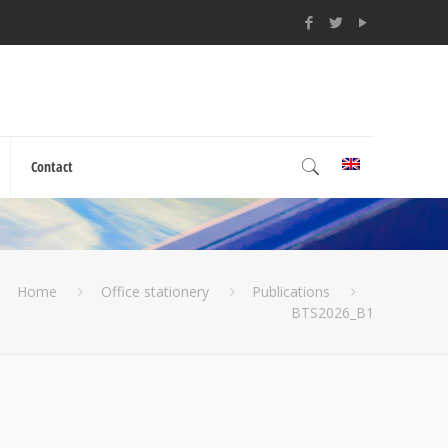
Contact
Home
Office stationery
Publications
BTS2026_B1