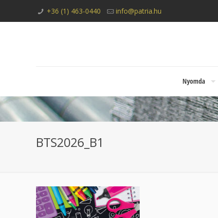
+36 (1) 463-0440
info@patria.hu
Nyomda
BTS2026_B1