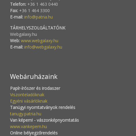
Telefon:
+36 1 463 0440
Fax:
+36 1 464 3300
E-mail:
info@patria.hu
TÁRHELYSZOLGÁLTATÓNK
Webgalaxy.hu
Web:
www.webgalaxy.hu
E-mail:
info@webgalaxy.hu
Webáruházaink
Papír-írószer és irodaszer
Viszonteladóknak
Egyéni vásárlóknak
Tanügyi nyomtatványok rendelés
tanugy.patria.hu
Van képem! - vászonképnyomtatás
www.vankepem.hu
Online bélyegzőrendelés