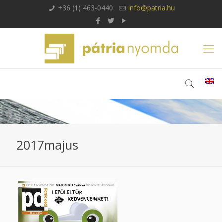
+36 (1) 463-0440
info@patria.hu
2017majus