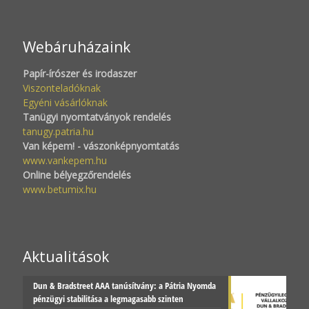
Webáruházaink
Papír-írószer és irodaszer
Viszonteladóknak
Egyéni vásárlóknak
Tanügyi nyomtatványok rendelés
tanugy.patria.hu
Van képem! - vászonképnyomtatás
www.vankepem.hu
Online bélyegzőrendelés
www.betumix.hu
Aktualitások
Dun & Bradstreet AAA tanúsítvány: a Pátria Nyomda
pénzügyi stabilitása a legmagasabb szinten