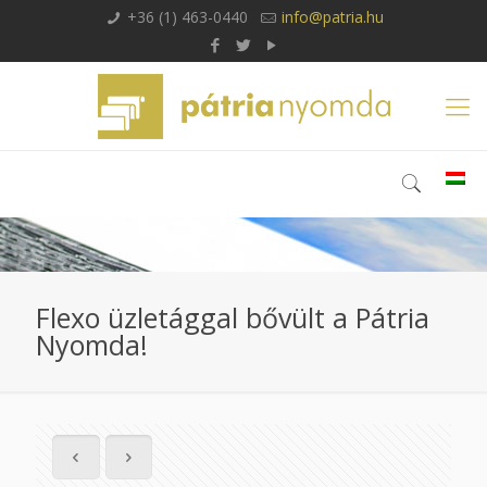
+36 (1) 463-0440
info@patria.hu
Flexo üzletággal bővült a Pátria
Nyomda!