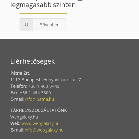
legmagasabb szinten
Bővebben
Elérhetőségek
Pátria Zrt.
1117 Budapest, Hunyadi János út 7.
Telefon:
+36 1 463 0440
Fax:
+36 1 464 3300
E-mail:
info@patria.hu
TÁRHELYSZOLGÁLTATÓNK
Webgalaxy.hu
Web:
www.webgalaxy.hu
E-mail:
info@webgalaxy.hu