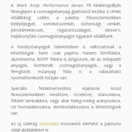
A
Mark Andy Performance
Series
P5
keskenypályás
flexogépen a csomagolóanyag-gyártástól kezdve a címke
előállításig széles a paletta. Flexoüzemünkben
belépőjegyet, szendvicscímkét, biztonsági címkét,
pénztártekercset, ragasztószalagot, sleeve-t,
hajlékonyfalú csomagolóanyagot egyaránt előállítunk.
A hordozóanyagok tekintetében is változatosak a
lehetőségek. Nem csak papírra, hanem fémfóliára,
alumíniumra, BOPP fóliára is dolgozunk, de az öntapadó
anyagok, kombinált csomagolóanyagok, vagy a
fémgőzölt műanyag fólia is a választható
nyomathordozók listáján van.
Speciális felületnemesítési eljárások közül
flexoüzemünkben ívesítésre, riccelésre, stancolásra,
felületi laminálásra, vagy akár hideg-meleg aranyozásra,
UV formalakkozásra, domborlakkozásra is lehetőségünk
van.
Az új üzletág
weboldala
mostantól elérhető a patria.hu
oldal aloldalaként is.