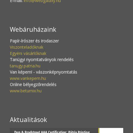
E-mail:
info@webgalaxy.hu
Webáruházaink
Papír-írószer és irodaszer
Viszonteladóknak
Egyéni vásárlóknak
Tanügyi nyomtatványok rendelés
tanugy.patria.hu
Van képem! - vászonképnyomtatás
www.vankepem.hu
Online bélyegzőrendelés
www.betumix.hu
Aktualitások
Dun & Bradstreet AAA Certification: Pátria Printing