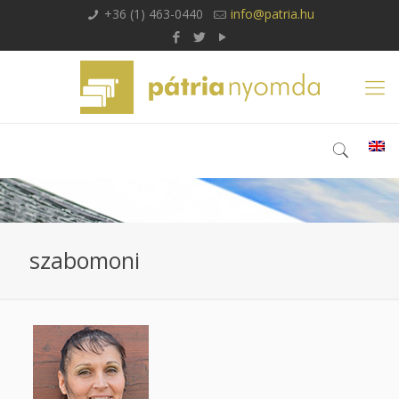
+36 (1) 463-0440
info@patria.hu
szabomoni