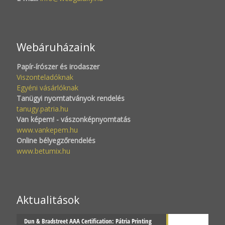
Webáruházaink
Papír-írószer és irodaszer
Viszonteladóknak
Egyéni vásárlóknak
Tanügyi nyomtatványok rendelés
tanugy.patria.hu
Van képem! - vászonképnyomtatás
www.vankepem.hu
Online bélyegzőrendelés
www.betumix.hu
Aktualitások
Dun & Bradstreet AAA Certification: Pátria Printing