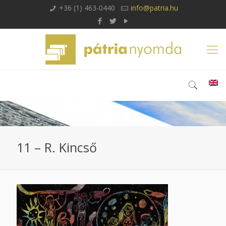
+36 (1) 463-0440
info@patria.hu
11 – R. Kincső