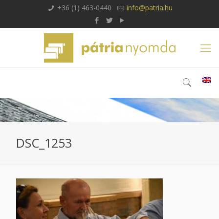
+36 (1) 463-0440
info@patria.hu
DSC_1253