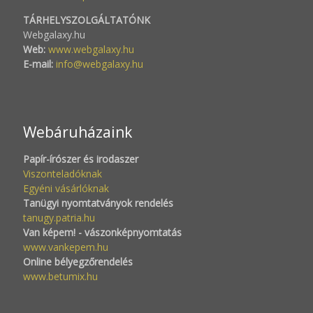
TÁRHELYSZOLGÁLTATÓNK
Webgalaxy.hu
Web:
www.webgalaxy.hu
E-mail:
info@webgalaxy.hu
Webáruházaink
Papír-írószer és irodaszer
Viszonteladóknak
Egyéni vásárlóknak
Tanügyi nyomtatványok rendelés
tanugy.patria.hu
Van képem! - vászonképnyomtatás
www.vankepem.hu
Online bélyegzőrendelés
www.betumix.hu