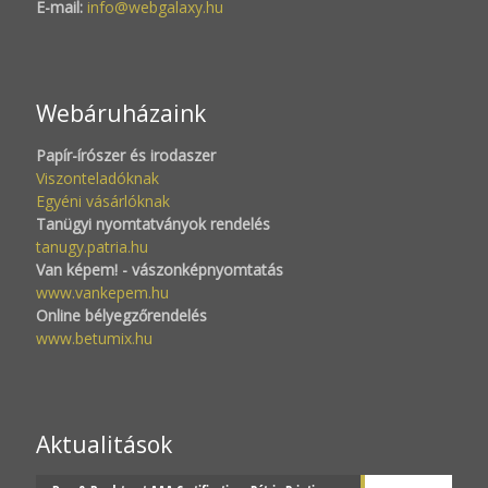
E-mail:
info@webgalaxy.hu
Webáruházaink
Papír-írószer és irodaszer
Viszonteladóknak
Egyéni vásárlóknak
Tanügyi nyomtatványok rendelés
tanugy.patria.hu
Van képem! - vászonképnyomtatás
www.vankepem.hu
Online bélyegzőrendelés
www.betumix.hu
Aktualitások