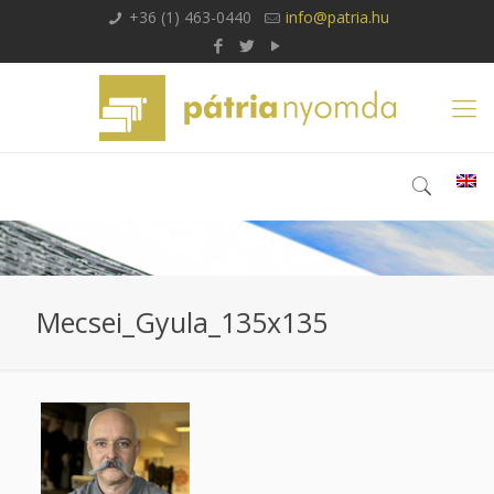
+36 (1) 463-0440
info@patria.hu
Mecsei_Gyula_135x135