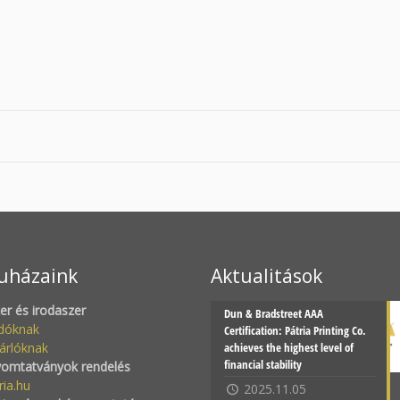
uházaink
Aktualitások
zer és irodaszer
Dun & Bradstreet AAA
adóknak
Certification: Pátria Printing Co.
árlóknak
achieves the highest level of
financial stability
yomtatványok rendelés
ria.hu
2025.11.05