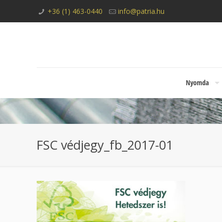
+36 (1) 463-0440
info@patria.hu
Nyomda
FSC védjegy_fb_2017-01