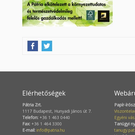
Elérhetőségek
Webár
Pátria Zrt.
Papír-írós
1117 Budapest, Hunyadi János út 7.
Viszontel
Telefon:
+36 1 463 0440
Egyéni vás
Fax:
+36 1 464 3300
Tanügyi n
E-mail:
info@patria.hu
tanugy.pat