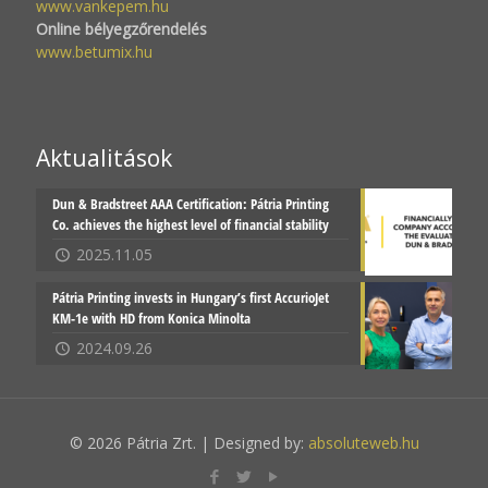
www.vankepem.hu
Online bélyegzőrendelés
www.betumix.hu
Aktualitások
Dun & Bradstreet AAA Certification: Pátria Printing
Co. achieves the highest level of financial stability
2025.11.05
Pátria Printing invests in Hungary’s first AccurioJet
KM-1e with HD from Konica Minolta
2024.09.26
© 2026 Pátria Zrt. | Designed by:
absoluteweb.hu