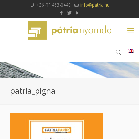
+36 (1) 463-0440
info@patria.hu
patria_pigna