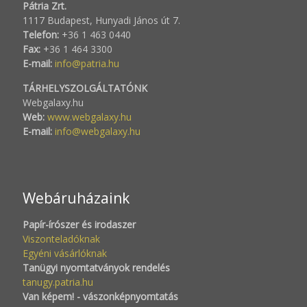
Pátria Zrt.
1117 Budapest, Hunyadi János út 7.
Telefon:
+36 1 463 0440
Fax:
+36 1 464 3300
E-mail:
info@patria.hu
TÁRHELYSZOLGÁLTATÓNK
Webgalaxy.hu
Web:
www.webgalaxy.hu
E-mail:
info@webgalaxy.hu
Webáruházaink
Papír-írószer és irodaszer
Viszonteladóknak
Egyéni vásárlóknak
Tanügyi nyomtatványok rendelés
tanugy.patria.hu
Van képem! - vászonképnyomtatás