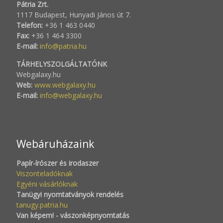
Pátria Zrt.
1117 Budapest, Hunyadi János út 7.
Telefon:
+36 1 463 0440
Fax:
+36 1 464 3300
E-mail:
info@patria.hu
TÁRHELYSZOLGÁLTATÓNK
Webgalaxy.hu
Web:
www.webgalaxy.hu
E-mail:
info@webgalaxy.hu
Webáruházaink
Papír-írószer és irodaszer
Viszonteladóknak
Egyéni vásárlóknak
Tanügyi nyomtatványok rendelés
tanugy.patria.hu
Van képem! - vászonképnyomtatás