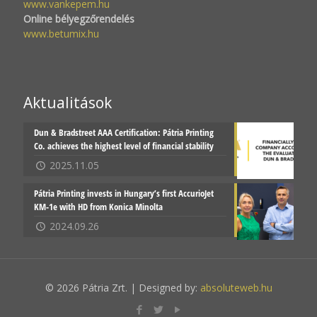
www.vankepem.hu
Online bélyegzőrendelés
www.betumix.hu
Aktualitások
Dun & Bradstreet AAA Certification: Pátria Printing
Co. achieves the highest level of financial stability
2025.11.05
Pátria Printing invests in Hungary’s first AccurioJet
KM-1e with HD from Konica Minolta
2024.09.26
© 2026 Pátria Zrt. | Designed by:
absoluteweb.hu