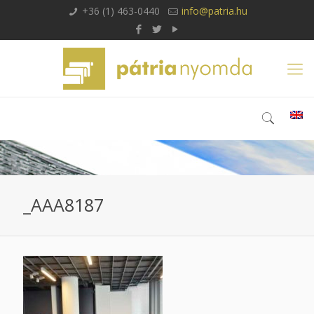
+36 (1) 463-0440
info@patria.hu
_AAA8187