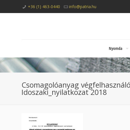
+36 (1) 463-0440
info@patria.hu
Nyomda
Csomagolóanyag végfelhasználój
Idoszaki_nyilatkozat 2018