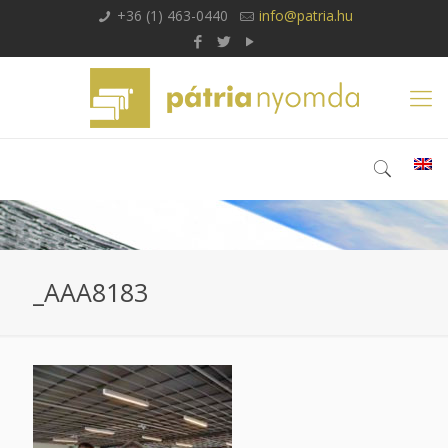
+36 (1) 463-0440
info@patria.hu
_AAA8183