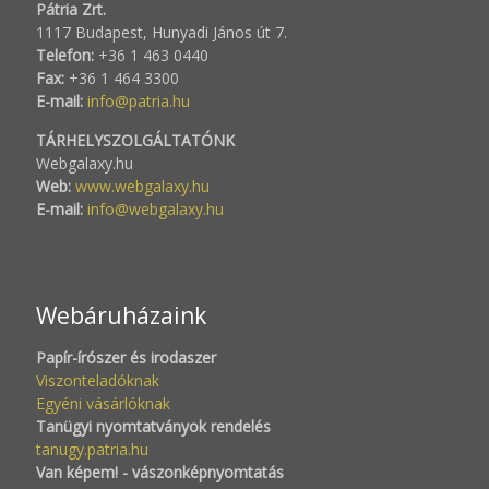
Pátria Zrt.
1117 Budapest, Hunyadi János út 7.
Telefon:
+36 1 463 0440
Fax:
+36 1 464 3300
E-mail:
info@patria.hu
TÁRHELYSZOLGÁLTATÓNK
Webgalaxy.hu
Web:
www.webgalaxy.hu
E-mail:
info@webgalaxy.hu
Webáruházaink
Papír-írószer és irodaszer
Viszonteladóknak
Egyéni vásárlóknak
Tanügyi nyomtatványok rendelés
tanugy.patria.hu
Van képem! - vászonképnyomtatás