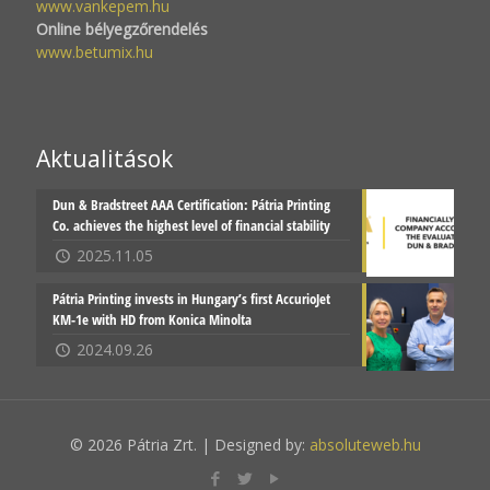
www.vankepem.hu
Online bélyegzőrendelés
www.betumix.hu
Aktualitások
Dun & Bradstreet AAA Certification: Pátria Printing
Co. achieves the highest level of financial stability
2025.11.05
Pátria Printing invests in Hungary’s first AccurioJet
KM-1e with HD from Konica Minolta
2024.09.26
© 2026 Pátria Zrt. | Designed by:
absoluteweb.hu