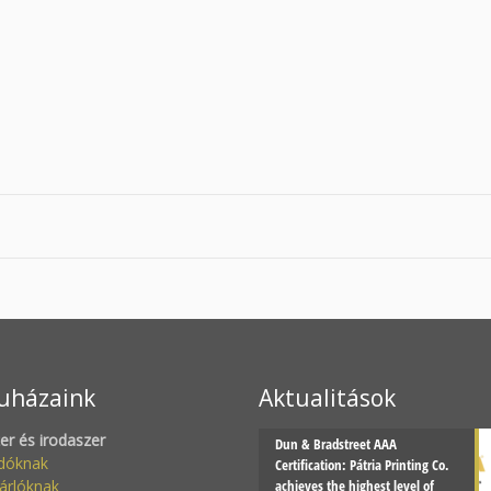
uházaink
Aktualitások
zer és irodaszer
Dun & Bradstreet AAA
adóknak
Certification: Pátria Printing Co.
árlóknak
achieves the highest level of