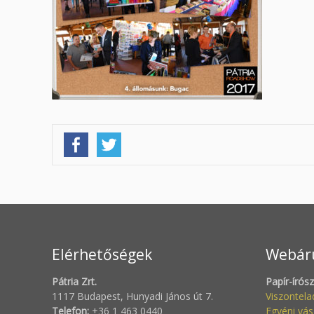
Elérhetőségek
Webár
Pátria Zrt.
Papír-írós
1117 Budapest, Hunyadi János út 7.
Viszontel
Telefon:
+36 1 463 0440
Egyéni vás