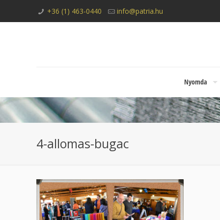
+36 (1) 463-0440
info@patria.hu
Nyomda
4-allomas-bugac